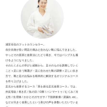
浦安在住のフットカウンセラー。
自分自身が長い間足の痛みと合わない靴に悩んできました。
やっとその原因と改善法にたどり着き、今ではパンプスも履
けるようになりました。
そのたくさんの学びと経験から、足そのものを調整していく
こと＋足に合う靴選び・足に合わせた靴の調整＋正しい歩き
方で、靴と足のお悩みを根本的に解決するオリジナルコース
を作り上げました。
足元から改善するコース「美を創る足元改善コース」では、
外反母趾 / 巻き爪 / 魚の目 / O脚 / ハンマートゥ / むくみ / 冷
え性 / 生理痛 / かかとのガサガサ / 下肢静脈瘤 / 尿漏れ etc...
などが大きく改善したという喜びの声を多数いただいていま