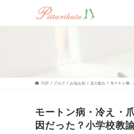
コ
ナ
ン
ビ
テ
ゲ
ン
ー
ツ
シ
へ
ョ
ス
ン
キ
に
ッ
移
TOP
ブログ
お悩み別
足の疲れ
モートン病・
プ
動
モートン病・冷え・
因だった？小学校教諭