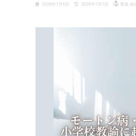
最
2026年7月6日
2026年7月7日
豊後 由
終
更
新
日
時
: