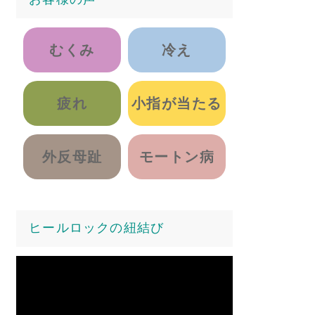
むくみ
冷え
疲れ
小指が当たる
外反母趾
モートン病
ヒールロックの紐結び
動
画
プ