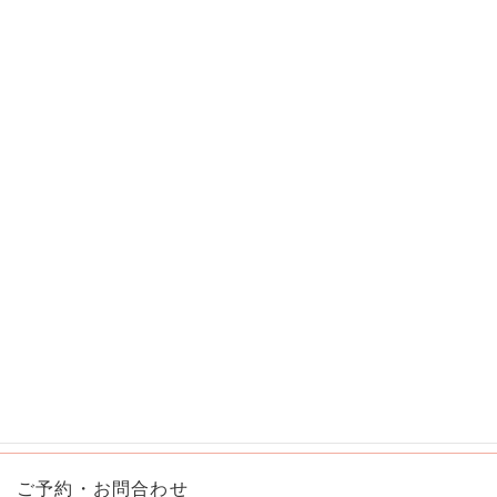
外反母趾
モートン病
ヒールロックの紐結び
動
画
プ
レ
ー
ヤ
ー
00:00
02:15
ご予約・お問合わせ