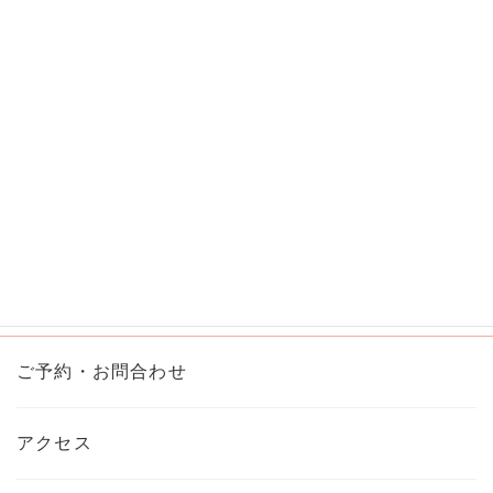
ヒールロックの紐結び
動
画
プ
レ
ー
ヤ
ー
00:00
02:15
ご予約・お問合わせ
アクセス